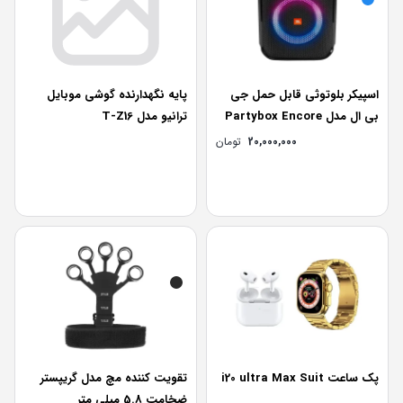
اسپیکر بلوتوثی قابل حمل جی
پایه نگهدارنده گوشی موبایل
بی ال مدل Partybox Encore
ترانیو مدل T-Z16
Essential
20,000,000
تومان
پک ساعت i20 ultra Max Suit
تقویت کننده مچ مدل گریپستر
ضخامت 5.8 میلی متر