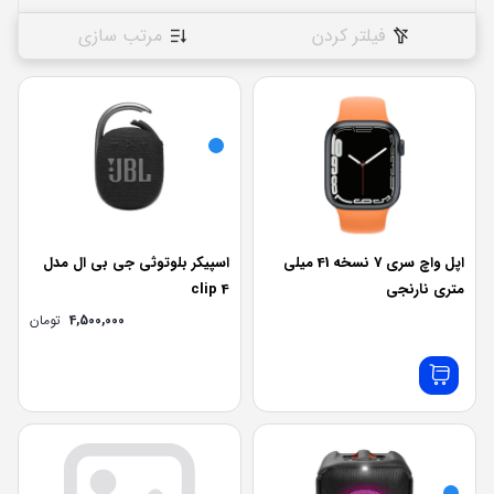
فیلتر کردن
مرتب سازی
اپل واچ سری 7 نسخه 41 میلی
اسپیکر بلوتوثی جی بی ال مدل
متری نارنجی
clip 4
4,500,000
تومان