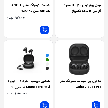
مبدل برق کربی مدل C1 سفید
هدست گیمینگ مدل ANGEL
گارانتی 12 ماهه تکنوپاز
WINGS مدل HZC-80
938,000
تومان
هدفون بی سیم سامسونگ مدل
هدفون بی‌سیم انکر R50i | ایرپاد
Galaxy Buds Pro
Soundcore R50i با باتری ۱۰
ساعته و مقاومت IPX5
2,400,000
تومان