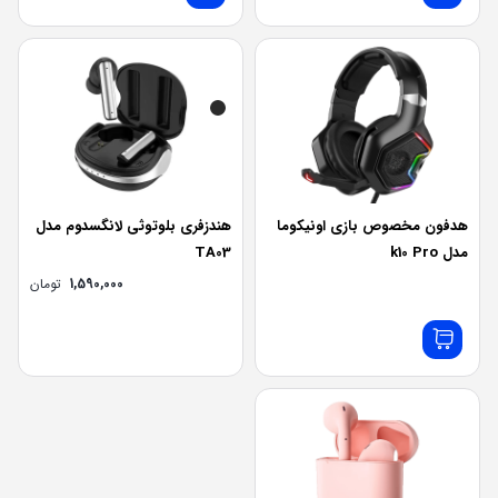
هدفون مخصوص بازی اونیکوما
هندزفری بلوتوثی لانگسدوم مدل
مدل k10 Pro
TA03
1,590,000
تومان