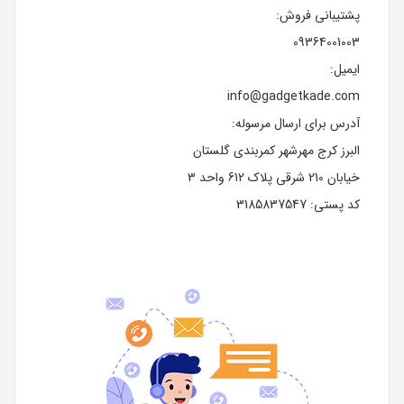
پشتیبانی فروش:
09364001003
ایمیل:
info@gadgetkade.com
آدرس برای ارسال مرسوله:
البرز کرج مهرشهر کمربندی گلستان
خیابان 210 شرقی پلاک 612 واحد 3
کد پستی: 3185837547